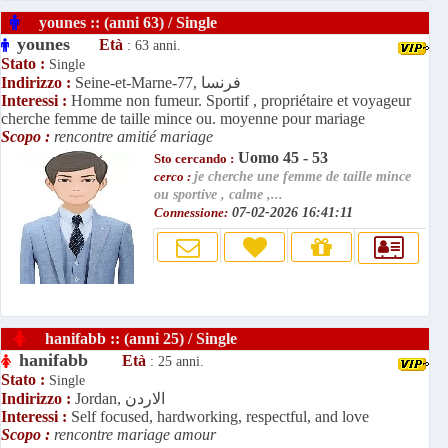
younes :: (anni 63) / Single
younes
Età
: 63 anni.
Stato :
Single
Seine-et-Marne-77, فرنسا
Indirizzo :
Interessi :
Homme non fumeur. Sportif , propriétaire et voyageur
cherche femme de taille mince ou. moyenne pour mariage
Scopo :
rencontre amitié mariage
Uomo 45 - 53
Sto cercando :
cerco :
je cherche une femme de taille mince
ou sportive , calme ,...
Connessione:
07-02-2026 16:41:11
hanifabb :: (anni 25) / Single
hanifabb
Età
: 25 anni.
Stato :
Single
Jordan, الاردن
Indirizzo :
Interessi :
Self focused, hardworking, respectful, and love
Scopo :
rencontre mariage amour