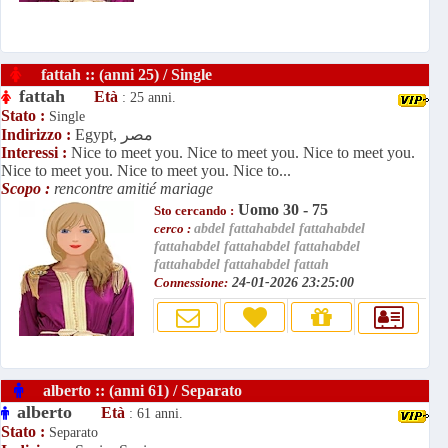
fattah :: (anni 25) / Single
fattah
Età
: 25 anni.
Stato :
Single
Egypt, مصر
Indirizzo :
Interessi :
Nice to meet you. Nice to meet you. Nice to meet you.
Nice to meet you. Nice to meet you. Nice to...
Scopo :
rencontre amitié mariage
Uomo 30 - 75
Sto cercando :
cerco :
abdel fattahabdel fattahabdel
fattahabdel fattahabdel fattahabdel
fattahabdel fattahabdel fattah
Connessione:
24-01-2026 23:25:00
alberto :: (anni 61) / Separato
alberto
Età
: 61 anni.
Stato :
Separato