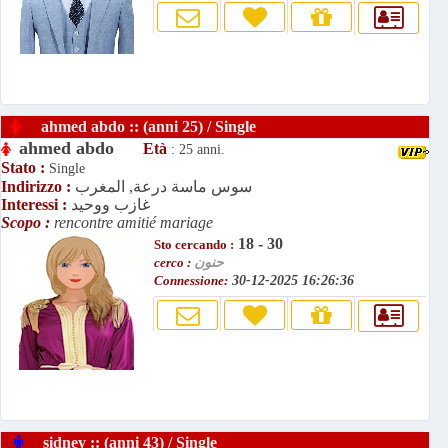
ahmed abdo :: (anni 25) / Single
ahmed abdo
Età
: 25 anni.
Stato :
Single
سوس ماسة درعة, المغرب
Indirizzo :
غازب ووحيد
Interessi :
Scopo :
rencontre amitié mariage
18 - 30
Sto cercando :
حنون
cerco :
Connessione:
30-12-2025 16:26:36
sidney :: (anni 43) / Single