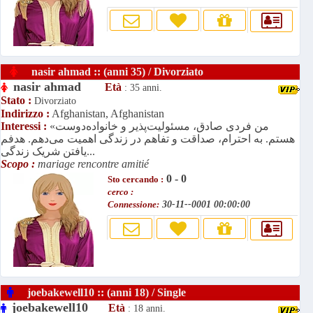
nasir ahmad :: (anni 35) / Divorziato
nasir ahmad
Età
: 35 anni.
Stato :
Divorziato
Indirizzo :
Afghanistan, Afghanistan
«من فردی صادق، مسئولیت‌پذیر و خانواده‌دوست
Interessi :
هستم. به احترام، صداقت و تفاهم در زندگی اهمیت می‌دهم. هدفم
یافتن شریک زندگی...
Scopo :
mariage rencontre amitié
0 - 0
Sto cercando :
cerco :
Connessione:
30-11--0001 00:00:00
joebakewell10 :: (anni 18) / Single
joebakewell10
Età
: 18 anni.