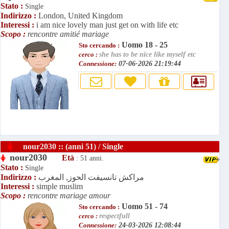
Stato :
Single
Indirizzo :
London, United Kingdom
Interessi :
i am nice lovely man just get on with life etc
Scopo :
rencontre amitié mariage
Uomo 18 - 25
Sto cercando :
cerco :
she has to be nice like myself etc
Connessione:
07-06-2026 21:19:44
nour2030 :: (anni 51) / Single
nour2030
Età
: 51 anni.
Stato :
Single
مراكش تانسيفت الحوز, المغرب
Indirizzo :
Interessi :
simple muslim
Scopo :
rencontre mariage amour
Uomo 51 - 74
Sto cercando :
cerco :
respectfull
Connessione:
24-03-2026 12:08:44