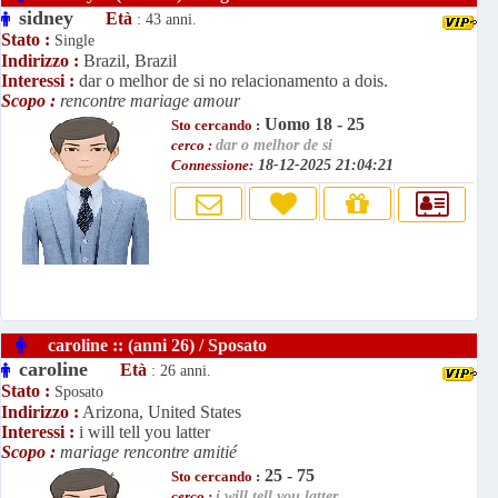
sidney
Età
: 43 anni.
Stato :
Single
Indirizzo :
Brazil, Brazil
Interessi :
dar o melhor de si no relacionamento a dois.
Scopo :
rencontre mariage amour
Uomo 18 - 25
Sto cercando :
cerco :
dar o melhor de si
Connessione:
18-12-2025 21:04:21
caroline :: (anni 26) / Sposato
caroline
Età
: 26 anni.
Stato :
Sposato
Indirizzo :
Arizona, United States
Interessi :
i will tell you latter
Scopo :
mariage rencontre amitié
25 - 75
Sto cercando :
cerco :
i will tell you latter