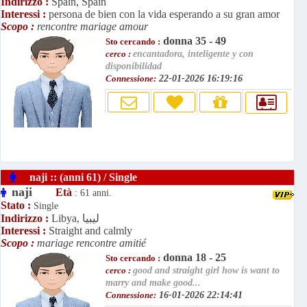
Indirizzo :
Spain, Spain
Interessi :
persona de bien con la vida esperando a su gran amor
Scopo :
rencontre mariage amour
donna 35 - 49
Sto cercando :
cerco :
encantadora, inteligente y con
disponibilidad
Connessione:
22-01-2026 16:19:16
naji :: (anni 61) / Single
naji
Età
: 61 anni.
Stato :
Single
Libya, ليبيا
Indirizzo :
Interessi :
Straight and calmly
Scopo :
mariage rencontre amitié
donna 18 - 25
Sto cercando :
cerco :
good and straight girl how is want to
marry and make good...
Connessione:
16-01-2026 22:14:41