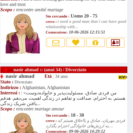
love and trust
Scopo :
rencontre amitié mariage
Uomo 20 - 75
Sto cercando :
cerco :
i need a good man that i can have good
relationship with...
Connessione:
10-06-2026 12:15:51
nasir ahmad :: (anni 34) / Divorziato
nasir ahmad
Età
: 34 anni.
Stato :
Divorziato
Indirizzo :
Afghanistan, Afghanistan
: «من فردی صادق، مسئولیت‌پذیر و خانواده‌دوست
Interessi :
هستم. به احترام، صداقت و تفاهم در زندگی اهمیت می‌دهم. هدفم
یافتن شریک زندگی...
Scopo :
rencontre mariage amour
18 - 30
Sto cercando :
فردی مهربان، صادق و بااخلاق هستم که
cerco :
به ارزش‌های خانوادگی احترام بگذارد....
Connessione:
09-06-2026 14:29:12