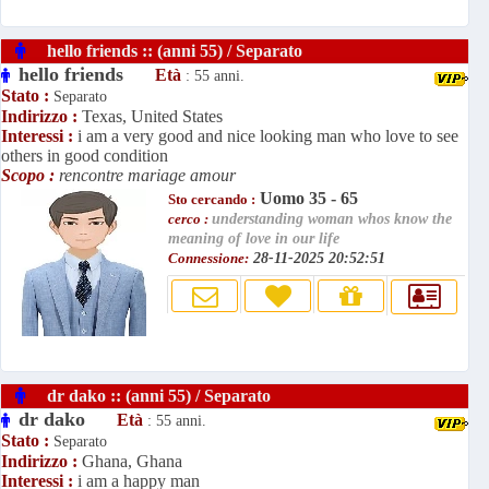
hello friends :: (anni 55) / Separato
hello friends
Età
: 55 anni.
Stato :
Separato
Indirizzo :
Texas, United States
Interessi :
i am a very good and nice looking man who love to see
others in good condition
Scopo :
rencontre mariage amour
Uomo 35 - 65
Sto cercando :
cerco :
understanding woman whos know the
meaning of love in our life
Connessione:
28-11-2025 20:52:51
dr dako :: (anni 55) / Separato
dr dako
Età
: 55 anni.
Stato :
Separato
Indirizzo :
Ghana, Ghana
Interessi :
i am a happy man