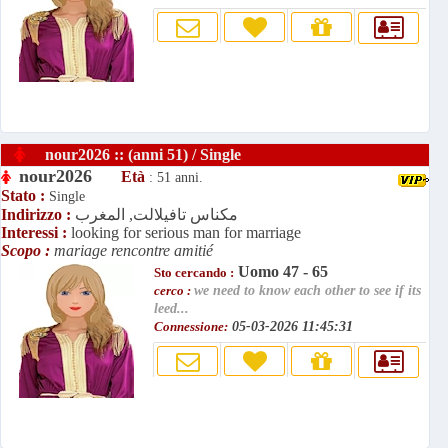
nour2026 :: (anni 51) / Single
nour2026
Età
: 51 anni.
Stato :
Single
مكناس تافيلالت, المغرب
Indirizzo :
Interessi :
looking for serious man for marriage
Scopo :
mariage rencontre amitié
Uomo 47 - 65
Sto cercando :
cerco :
we need to know each other to see if its
leed...
Connessione:
05-03-2026 11:45:31