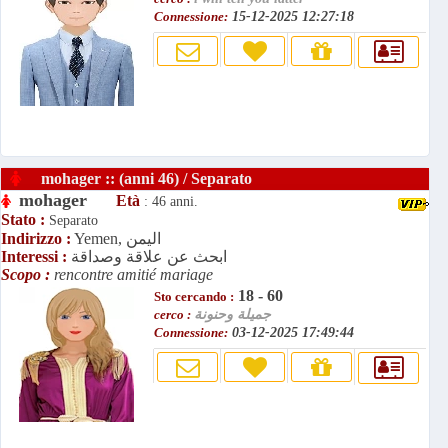
Connessione:
15-12-2025 12:27:18
mohager :: (anni 46) / Separato
mohager
Età
: 46 anni.
Stato :
Separato
Yemen, اليمن
Indirizzo :
ابحث عن علاقة وصداقة
Interessi :
Scopo :
rencontre amitié mariage
18 - 60
Sto cercando :
جميلة وحنونة
cerco :
Connessione:
03-12-2025 17:49:44