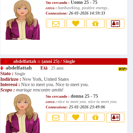
Uomo 25 - 75
Sto cercando :
cerco :
hardworking, positive energy..
Connessione:
26-01-2026 14:59:33
abdelfattah :: (anni 25) / Single
abdelfattah
Età
: 25 anni.
Stato :
Single
Indirizzo :
New York, United States
Interessi :
Nice to meet you. Nice to meet you.
Scopo :
mariage rencontre amitié
donna 25 - 75
Sto cercando :
cerco :
nice to meet you. nice to meet you.
Connessione:
25-01-2026 23:49:06