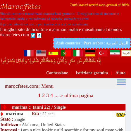
Tutti i nostri servizi sono gratuiti al 100%
Sito di incontri musulmani marocchini gratuito Il miglior sito di incontri e
matrimoni arabi e musulmani al mondo: marocfetes.com
Il primo sito di incontri per matrimoni arabo-musulmani
Il miglior sito di incontri e matrimoni arabi e musulmani al mondo:
marocfetes.com
Arab countries : Pays arabes : الدول العربية
Connessione
|
Iscrizione gratuita
|
Aiuto
|
marocfetes.com: Menu
1
2
3
4
...
»
ultima pagina
marima :: (anni 22) / Single
marima
Età
: 22 anni.
Stato :
Single
Indirizzo :
Alabama, United States
Interessi :
i am a nice looking girl searching for my soul mate with