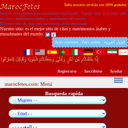
Todos nuestros servicios son 100% gratuitos
Sitio de citas gratuito para musulmanes marroquíes Nuestro sitio: es el mejor sitio
de citas y matrimonios árabes y musulmanes del mundo.
El primer sitio de citas para matrimonio árabe-musulmán
Nuestro sitio: es el mejor sitio de citas y matrimonios árabes y
musulmanes del mundo.
Arab countries : Pays arabes : الدول العربية
Registrarse
|
Inscribirse
|
Ayudar
|
marocfetes.com: Menú
Busqueda rapida