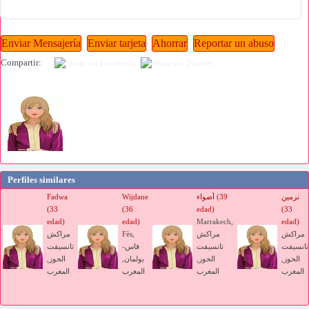
Compartir:
Perfiles similares
نرمين
أضواء (39
Wijdane
Fadwa
(33
(36
edad)
(33
edad)
edad)
Marrakech,
edad)
مراكش
مراكش
Fès,
مراكش
تانسيفت
تانسيفت
فاس-
تانسيفت
الحوز,
الحوز,
بولمان,
الحوز,
المغرب
المغرب
المغرب
المغرب