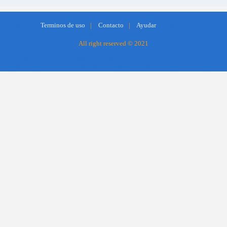
Sitio gratuito de marocfetes.com que data del matrimonio árabe musulmán de
Marruecos
El primer sitio de citas
Terminos de uso
|
Contacto
|
Ayudar
para matrimonio árabe-musulmán
All right reserved © 2021
sitio gratuito de citas Marruecos, Marruecos - España El mejor sitio de citas y
matrimonios árabes y musulmanes del mundo, encuentra el amor y la amistad