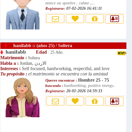
mince ou sportive , calme ,...
Registrarse:
07-02-2026 16:41:11
hanifabb :: (años 25) / Soltera
hanifabb
Edad
: 25 Año.
Matrimonio :
Soltera
Jordan, الاردن
Habla a :
Intereses :
Self focused, hardworking, respectful, and love
Tu propósito :
el matrimonio se encuentra con la amistad
Hombre 25 - 75
Querer encontrar :
buscando :
hardworking, positive energy..
Registrarse:
26-01-2026 14:59:33