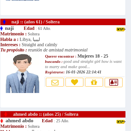
naji :: (años 61) / Soltera
naji
Edad
: 61 Año.
Matrimonio :
Soltera
Libya, ليبيا
Habla a :
Intereses :
Straight and calmly
Tu propósito :
reunión de amistad matrimonial
Mujeres 18 - 25
Querer encontrar :
buscando :
good and straight girl how is want
to marry and make good...
Registrarse:
16-01-2026 22:14:41
ahmed abdo :: (años 25) / Soltera
ahmed abdo
Edad
: 25 Año.
Matrimonio :
Soltera