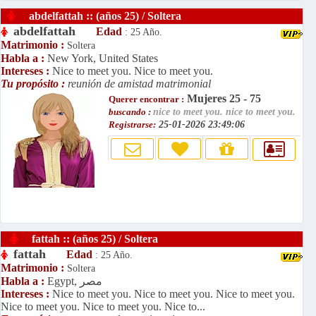
abdelfattah :: (años 25) / Soltera
abdelfattah
Edad
: 25 Año.
Matrimonio :
Soltera
Habla a :
New York, United States
Intereses :
Nice to meet you. Nice to meet you.
Tu propósito :
reunión de amistad matrimonial
Mujeres 25 - 75
Querer encontrar :
buscando :
nice to meet you. nice to meet you.
Registrarse:
25-01-2026 23:49:06
fattah :: (años 25) / Soltera
fattah
Edad
: 25 Año.
Matrimonio :
Soltera
Egypt, مصر
Habla a :
Intereses :
Nice to meet you. Nice to meet you. Nice to meet you.
Nice to meet you. Nice to meet you. Nice to...