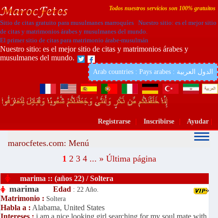
Todos nuestros servicios son 100% gratuitos
Sitio de citas gratuito para musulmanes marroquíes Nuestro sitio: es el mejor sitio
de citas y matrimonios árabes y musulmanes del mundo.
El primer sitio de citas para matrimonio árabe-musulmán
Nuestro sitio: es el mejor sitio de citas y matrimonios árabes y
musulmanes del mundo.
Arab countries : Pays arabes : الدول العربية
Registrarse
|
Inscribirse
|
Ayudar
|
marocfetes.com: Menú
1
2
3
4
...
»
Última página
marima :: (años 22) / Soltera
marima
Edad
: 22 Año.
Matrimonio :
Soltera
Habla a :
Alabama, United States
Intereses :
i am a nice looking girl searching for my soul mate with