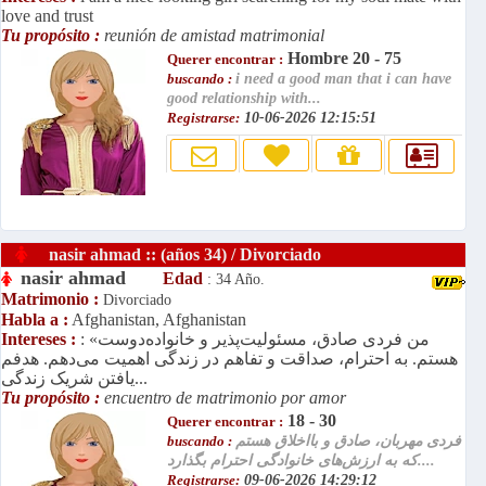
love and trust
Tu propósito :
reunión de amistad matrimonial
Hombre 20 - 75
Querer encontrar :
buscando :
i need a good man that i can have
good relationship with...
Registrarse:
10-06-2026 12:15:51
nasir ahmad :: (años 34) / Divorciado
nasir ahmad
Edad
: 34 Año.
Matrimonio :
Divorciado
Habla a :
Afghanistan, Afghanistan
: «من فردی صادق، مسئولیت‌پذیر و خانواده‌دوست
Intereses :
هستم. به احترام، صداقت و تفاهم در زندگی اهمیت می‌دهم. هدفم
یافتن شریک زندگی...
Tu propósito :
encuentro de matrimonio por amor
18 - 30
Querer encontrar :
فردی مهربان، صادق و بااخلاق هستم
buscando :
که به ارزش‌های خانوادگی احترام بگذارد....
Registrarse:
09-06-2026 14:29:12