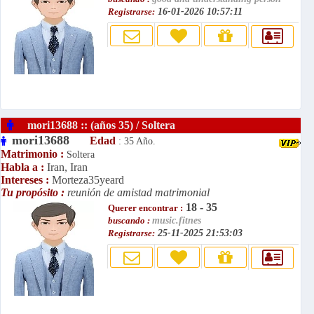
Registrarse:
16-01-2026 10:57:11
mori13688 :: (años 35) / Soltera
mori13688
Edad
: 35 Año.
Matrimonio :
Soltera
Habla a :
Iran, Iran
Intereses :
Morteza35yeard
Tu propósito :
reunión de amistad matrimonial
18 - 35
Querer encontrar :
buscando :
music.fitnes
Registrarse:
25-11-2025 21:53:03