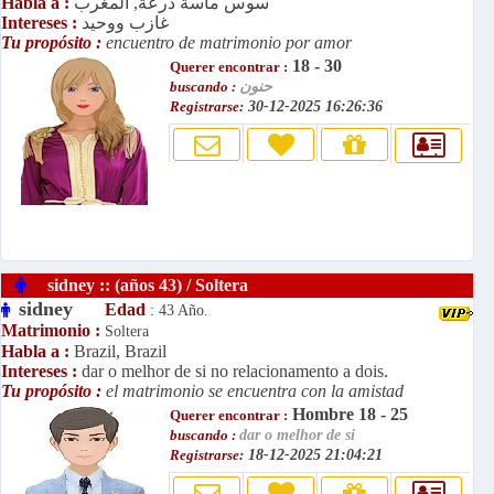
سوس ماسة درعة, المغرب
Habla a :
غازب ووحيد
Intereses :
Tu propósito :
encuentro de matrimonio por amor
18 - 30
Querer encontrar :
حنون
buscando :
Registrarse:
30-12-2025 16:26:36
sidney :: (años 43) / Soltera
sidney
Edad
: 43 Año.
Matrimonio :
Soltera
Habla a :
Brazil, Brazil
Intereses :
dar o melhor de si no relacionamento a dois.
Tu propósito :
el matrimonio se encuentra con la amistad
Hombre 18 - 25
Querer encontrar :
buscando :
dar o melhor de si
Registrarse:
18-12-2025 21:04:21