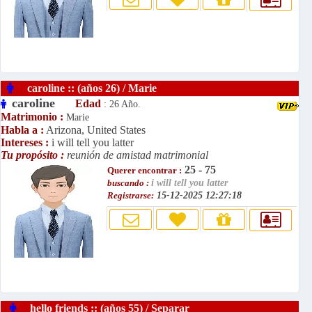
caroline :: (años 26) / Marie
caroline
Edad
: 26 Año.
Matrimonio :
Marie
Habla a :
Arizona, United States
Intereses :
i will tell you latter
Tu propósito :
reunión de amistad matrimonial
25 - 75
Querer encontrar :
buscando :
i will tell you latter
Registrarse:
15-12-2025 12:27:18
hello friends :: (años 55) / Separar