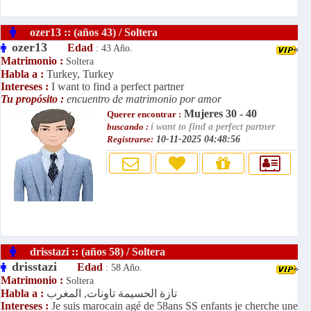
ozer13 :: (años 43) / Soltera
ozer13
Edad
: 43 Año.
Matrimonio :
Soltera
Habla a :
Turkey, Turkey
Intereses :
I want to find a perfect partner
Tu propósito :
encuentro de matrimonio por amor
Mujeres 30 - 40
Querer encontrar :
buscando :
i want to find a perfect partner
Registrarse:
10-11-2025 04:48:56
drisstazi :: (años 58) / Soltera
drisstazi
Edad
: 58 Año.
Matrimonio :
Soltera
تازة الحسيمة تاونات, المغرب
Habla a :
Intereses :
Je suis marocain agé de 58ans SS enfants je cherche une