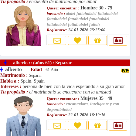
Tu propósito :
encuentro de matrimonio por amor
Hombre 30 - 75
Querer encontrar :
buscando :
abdel fattahabdel fattahabdel
fattahabdel fattahabdel fattahabdel
fattahabdel fattahabdel fattah
Registrarse:
24-01-2026 23:25:00
alberto :: (años 61) / Separar
alberto
Edad
: 61 Año.
Matrimonio :
Separar
Habla a :
Spain, Spain
Intereses :
persona de bien con la vida esperando a su gran amor
Tu propósito :
el matrimonio se encuentra con la amistad
Mujeres 35 - 49
Querer encontrar :
buscando :
encantadora, inteligente y con
disponibilidad
Registrarse:
22-01-2026 16:19:16