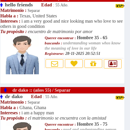
hello friends
Edad
: 55 Año.
Matrimonio :
Separar
Habla a :
Texas, United States
Intereses :
i am a very good and nice looking man who love to see
others in good condition
Tu propósito :
encuentro de matrimonio por amor
Hombre 35 - 65
Querer encontrar :
buscando :
understanding woman whos know
the meaning of love in our life
Registrarse:
28-11-2025 20:52:51
dr dako :: (años 55) / Separar
dr dako
Edad
: 55 Año.
Matrimonio :
Separar
Habla a :
Ghana, Ghana
Intereses :
i am a happy man
Tu propósito :
el matrimonio se encuentra con la amistad
Hombre 35 - 75
Querer encontrar :
buscando :
good and understanding person