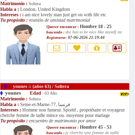
Matrimonio :
Soltera
Habla a :
London, United Kingdom
Intereses :
i am nice lovely man just get on with life etc
Tu propósito :
reunión de amistad matrimonial
Hombre 18 - 25
Querer encontrar :
buscando :
she has to be nice like myself etc
Registrarse:
07-06-2026 21:19:44
younes :: (años 63) / Soltera
younes
Edad
: 63 Año.
Matrimonio :
Soltera
Seine-et-Marne-77, فرنسا
Habla a :
Intereses :
Homme non fumeur. Sportif , propriétaire et voyageur
cherche femme de taille mince ou. moyenne pour mariage
Tu propósito :
encuentro de matrimonio por amor
Hombre 45 - 53
Querer encontrar :
buscando :
je cherche une femme de taille