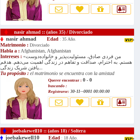
nasir ahmad :: (años 35) / Divorciado
nasir ahmad
Edad
: 35 Año.
Matrimonio :
Divorciado
Habla a :
Afghanistan, Afghanistan
«من فردی صادق، مسئولیت‌پذیر و خانواده‌دوست
Intereses :
هستم. به احترام، صداقت و تفاهم در زندگی اهمیت می‌دهم. هدفم
یافتن شریک زندگی...
Tu propósito :
el matrimonio se encuentra con la amistad
0 - 0
Querer encontrar :
buscando :
Registrarse:
30-11--0001 00:00:00
joebakewell10 :: (años 18) / Soltera
joebakewell10
Edad
: 18 Año.