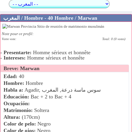
المغرب / Hombre - 40 Hombre / Marwan
Note pour ce profil:
Votre vote:
Total: 0 (0 votes)
-
Presentarte:
Homme sérieux et honnête
-
Intereses:
Homme sérieux et honnête
Breve: Marwan
Edad:
40
Hombre:
Hombre
Agadir, سوس ماسة درعة, المغرب
Habla a:
Educación:
Bac + 2 to Bac + 4
Ocupación:
Matrimonio:
Soltera
Altura:
(170cm)
Color de pelo:
Negro
Color de ojos:
Negro