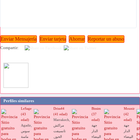
Compartir:
Perfiles similares
LeSage
Driss44
Bissim
Mounir
(43
(41 edad)
(37
(42
edad)
Marrakech,
edad)
edad)
جهة
جهة
مراكش
Agadir,
الدار
الدار
تانسيفت
سوس
البيضاء
البيضاء
الحوز,
ماسة