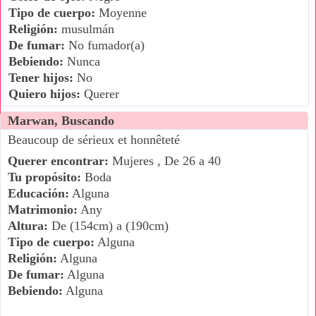
Tipo de cuerpo:
Moyenne
Religión:
musulmán
De fumar:
No fumador(a)
Bebiendo:
Nunca
Tener hijos:
No
Quiero hijos:
Querer
Marwan, Buscando
Beaucoup de sérieux et honnêteté
Querer encontrar:
Mujeres , De 26 a 40
Tu propósito:
Boda
Educación:
Alguna
Matrimonio:
Any
Altura:
De (154cm) a (190cm)
Tipo de cuerpo:
Alguna
Religión:
Alguna
De fumar:
Alguna
Bebiendo:
Alguna