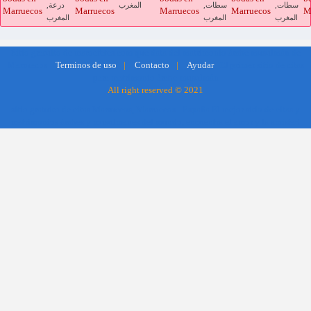
سطات,
سطات,
المغرب
درعة,
المغرب
المغرب
المغرب
Sitio gratuito de marocfetes.com que data del matrimonio árabe musulmán de
Marruecos
El primer sitio de citas
Terminos de uso
|
Contacto
|
Ayudar
para matrimonio árabe-musulmán
All right reserved © 2021
sitio gratuito de citas Marruecos, Marruecos - España El mejor sitio de citas y
matrimonios árabes y musulmanes del mundo, encuentra el amor y la amistad