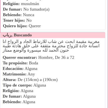
Religión:
musulmán
De fumar:
No fumador(a)
Bebiendo:
Nunca
Tener hijos:
No
Quiero hijos:
Querer
رباب, Buscando
مغربية مقيمة ابحث عن شاب للارتباط الجاد و الزواج انا
انسانة جادة للزواج محترمة مثقفة على خلق هادئة طيبة
حنون الحمد لله ميسورة والوضع ممتاز
Querer encontrar:
Hombre, De 36 a 72
Tu propósito:
Boda
Educación:
Alguna
Matrimonio:
Any
Altura:
De (154cm) a (190cm)
Tipo de cuerpo:
Alguna
Religión:
Alguna
De fumar:
Alguna
Bebiendo:
Alguna