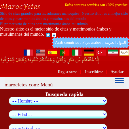
Todos nuestros servicios son 100% gratuitos
Sitio de citas gratuito para musulmanes marroquíes Nuestro sitio: es el mejor sitio
de citas y matrimonios árabes y musulmanes del mundo.
El primer sitio de citas para matrimonio árabe-musulmán
Nuestro sitio: es el mejor sitio de citas y matrimonios árabes y
musulmanes del mundo.
Arab countries : Pays arabes : الدول العربية
Registrarse
|
Inscribirse
|
Ayudar
|
marocfetes.com: Menú
Busqueda rapida