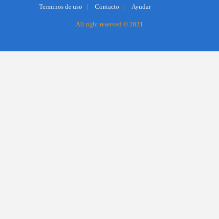
Marruecos
El primer sitio de citas
Terminos de uso
|
Contacto
|
Ayudar
para matrimonio árabe-musulmán
All right reserved © 2021
sitio gratuito de citas Marruecos, Marruecos - España El mejor sitio de citas y
matrimonios árabes y musulmanes del mundo, encuentra el amor y la amistad