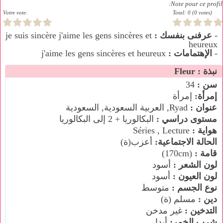
Note pour ce profil:
Votre vote:
Total: 0 (0 votes)
-
عرفنى بنفسك :
je suis sincère j'aime les gens sincères et
heureux
-
الإهتمامات :
j'aime les gens sincères et heureux
نبذة : Fleur
سن :
34
إمرأة:
إمرأة
عنوان :
Ryad, العربية السعودية, السعودية
مستوى دراسي :
البكالوريا + 2 إلى البكالوريا
هواية :
Séries , Lecture
الحالة الاجتماعية:
أعزب(ة)
قامة :
(170cm)
لون الشعر :
أسود
لون العيون :
أسود
نوع الجسم :
متوسط
دين :
مسلم (ة)
التدخين :
غير مدخن
شرب الخمر:
أبدا