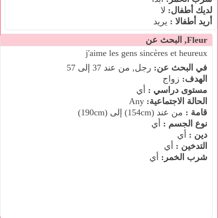
لديك أطفال:
لا
أريد أطفالا :
يريد
Fleur, البحث عن
j'aime les gens sincères et heureux
في البحث عن:
رجل, من عند 37 إلى 57
الهدف:
زواج
مستوى دراسي :
أي
الحالة الاجتماعية:
Any
قامة :
من عند (154cm) إلى (190cm)
نوع الجسم :
أي
دين :
أي
التدخين :
أي
شرب الخمر:
أي