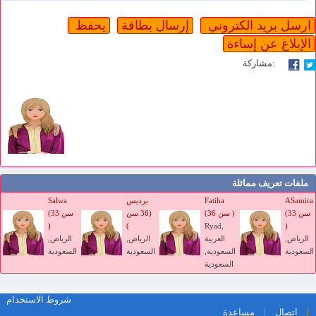
مشاركة:
ملفات تعريف مماثلة
ASamira
Fatiha
برديس
Salwa
(33 سن
(36 سن )
(36 سن
(33 سن
)
)
Ryad,
)
الرياض,
العربية
الرياض,
الرياض,
السعودية
السعودية,
السعودية
السعودية
السعودية
marocfetes.com موقع زواج وتعارف مجاني المغرب عربي مسلم
شروط الاستخدام
أول موقع تعارف زواج عربي مسلم
|
اتصال
|
مساعدة