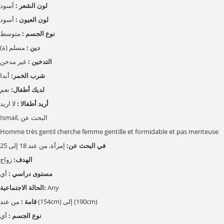
لون الشعر :
أسود
لون العيون :
أسود
نوع الجسم :
متوسط
دين :
مسلم (ة)
التدخين :
غير مدخن
شرب الخمر:
أبدا
لديك أطفال:
نعم
أريد أطفالا :
لا اريد
Ismail, البحث عن
Homme très gentil cherche femme gentille et formidable et pas menteuse
في البحث عن:
إمرأة, من عند 18 إلى 25
الهدف:
زواج
مستوى دراسي :
أي
Any
الحالة الاجتماعية:
من عند (154cm) إلى (190cm)
قامة :
نوع الجسم :
أي