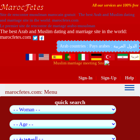
All our services are 100% free
Site de rencontre musulman marocain gratuit The best Arab and Muslim dating
and marriage site in the world: marocfetes.com
Le premier site de rencontre de mariage arabo-musulman
The best Arab and Muslim dating and marriage site in the world:
marocfetes.com
Arab countries : Pays arabes : الدول العربية
Sign-In
|
Sign-Up
|
Help
|
marocfetes.com: Menu
quick search