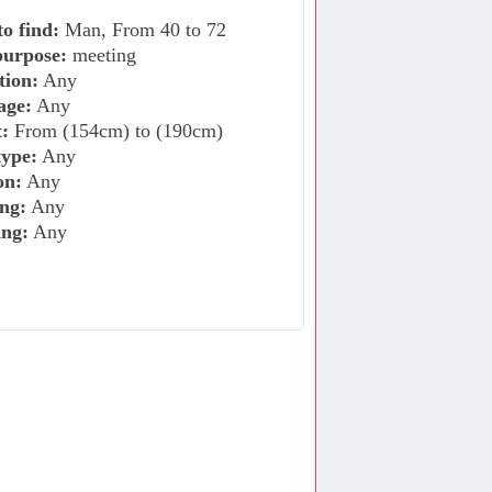
o find:
Man, From 40 to 72
purpose:
meeting
tion:
Any
age:
Any
:
From (154cm) to (190cm)
ype:
Any
on:
Any
ng:
Any
ing:
Any