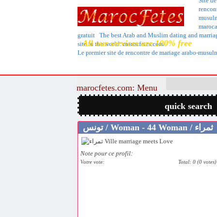
Site de
rencon
musul
maroca
gratuit The best Arab and Muslim dating and marria
All our services are 100% free
site in the world: marocfetes.com
Le premier site de rencontre de mariage arabo-musu
marocfetes.com: Menu
quick search
تونس / Woman - 44 Woman / ثمراء
Note pour ce profil:
Votre vote:
Total: 0 (0 votes)