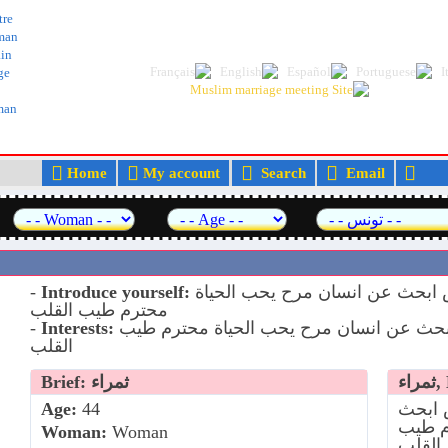
The best Arab and Muslim dating and marr
tre
man
in
ge
lman
Home
My account
Search
Email
M
سيدة اعمال عربية مقيمة فى تونس ابحث عن انسان مرح يحب الحياة
Introduce yourself:
-
محترم طيب القلب
سيدة اعمال عربية مقيمة فى تونس ابحث عن انسان مرح يحب الحياة محترم طيب
Interests:
-
القلب
Lo
Brief: ثمراء
 ابحث
44
Age:
م طيب
Woman:
Woman
القلب