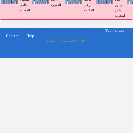
زمور
درعة,
المغرب
سطات,
زعير,
المغرب
المغرب
المغرب
marocfetes.com free site dating marriage morocco arab muslim
Term of Use
|
Le premier site de rencontre de mariage arabo-musulman
Contact
|
Help
All right reserved © 2021
free marriage dating site Morocco, Morocco - France The best Arab and Muslim
dating and marriage site in the world, find love friendship