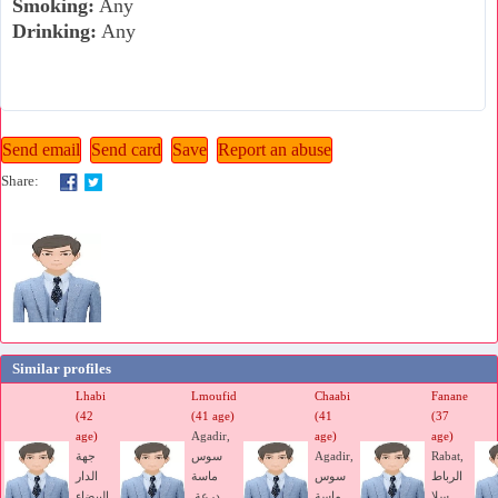
Smoking:
Any
Drinking:
Any
Share:
Similar profiles
Lhabi
Lmoufid
Chaabi
Fanane
(42
(41 age)
(41
(37
age)
Agadir,
age)
age)
Rabat,
Agadir,
سوس
جهة
الرباط
سوس
ماسة
الدار
سلا
ماسة
درعة,
البيضاء