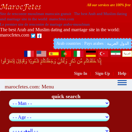
All our services are 100% free
Site de rencontre musulman marocain gratuit The best Arab and Muslim dating
and marriage site in the world: marocfetes.com
Le premier site de rencontre de mariage arabo-musulman
The best Arab and Muslim dating and marriage site in the world:
marocfetes.com
Arab countries : Pays arabes : الدول العربية
Sign-In
|
Sign-Up
|
Help
|
marocfetes.com: Menu
quick search