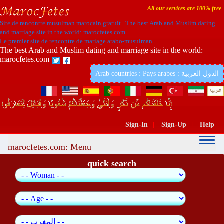
All our services are 100% free
Site de rencontre musulman marocain gratuit The best Arab and Muslim dating
and marriage site in the world: marocfetes.com
Le premier site de rencontre de mariage arabo-musulman
The best Arab and Muslim dating and marriage site in the world:
marocfetes.com
Arab countries : Pays arabes : الدول العربية
Sign-In
|
Sign-Up
|
Help
|
marocfetes.com: Menu
quick search