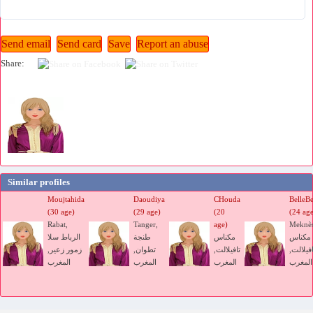
Share:
Similar profiles
Moujtahida
Daoudiya
CHouda
BelleBe
(30 age)
(29 age)
(20
(24 ag
Rabat,
Tanger,
age)
Meknès
مكناس
مكناس
طنجة
الرباط سلا
افيلالت,
تافيلالت,
تطوان,
زمور زعير,
المغرب
المغرب
المغرب
المغرب