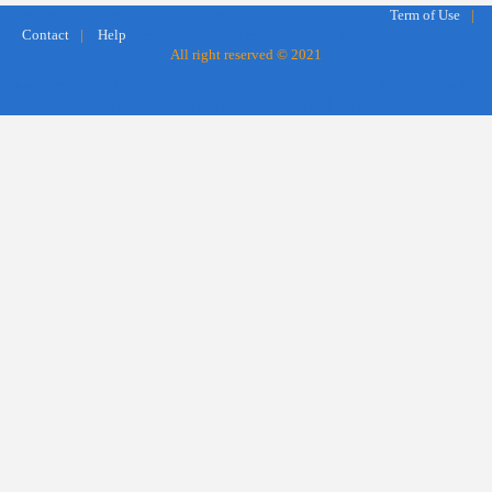
marocfetes.com free site dating marriage morocco arab muslim
Term of Use
|
Le premier site de rencontre de mariage arabo-musulman
Contact
|
Help
All right reserved © 2021
free marriage dating site Morocco, Morocco - France The best Arab and Muslim
dating and marriage site in the world, find love friendship