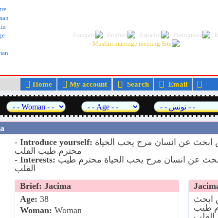
The best Arab and Muslim dating and marr
tre
man
in
ge
lman
Home
My account
Search
Email
M
تو
سيدة اعمال عربية مقيمة فى تونس ابحث عن انسان مرح يحب الحياة
Introduce yourself:
-
محترم طيب القلب
سيدة اعمال عربية مقيمة فى تونس ابحث عن انسان مرح يحب الحياة محترم طيب
Interests:
-
القلب
Brief: Jacima
Jacima
 ابحث
38
Age:
م طيب
Woman:
Woman
القلب