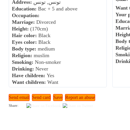
تونس, تونس
Address:
Want t
Education:
Bac + 5 and above
Your 
Occupation:
Educa
Marriage:
Divorced
Marri
Height:
(170cm)
Height
Hair color:
Black
Body t
Eyes color:
Black
Religi
Body type:
medium
Smoki
Religion:
muslim
Drink
Smoking:
Non-smoker
Drinking:
Never
Have children:
Yes
Want children:
Want
Share: