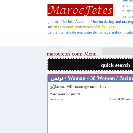
Site de
rencon
musul
maroca
gratuit The best Arab and Muslim dating and marria
All our services are 100% free
site in the world: marocfetes.com
Le premier site de rencontre de mariage arabo-musu
marocfetes.com: Menu
quick search
نس / Woman - 38 Woman / Jacima
Note pour ce profil:
Votre vote:
Total: 0 (0 votes)