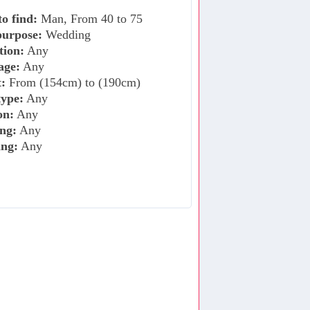
o find:
Man, From 40 to 75
purpose:
Wedding
tion:
Any
age:
Any
:
From (154cm) to (190cm)
ype:
Any
on:
Any
ng:
Any
ing:
Any